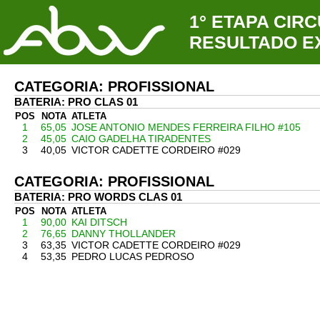
1° ETAPA CIR
RESULTADO EX
CATEGORIA: PROFISSIONAL
BATERIA: PRO CLAS 01
POS
NOTA
ATLETA
1
65,05
JOSE ANTONIO MENDES FERREIRA FILHO #105
2
45,05
CAIO GADELHA TIRADENTES
3
40,05
VICTOR CADETTE CORDEIRO #029
CATEGORIA: PROFISSIONAL
BATERIA: PRO WORDS CLAS 01
POS
NOTA
ATLETA
1
90,00
KAI DITSCH
2
76,65
DANNY THOLLANDER
3
63,35
VICTOR CADETTE CORDEIRO #029
4
53,35
PEDRO LUCAS PEDROSO