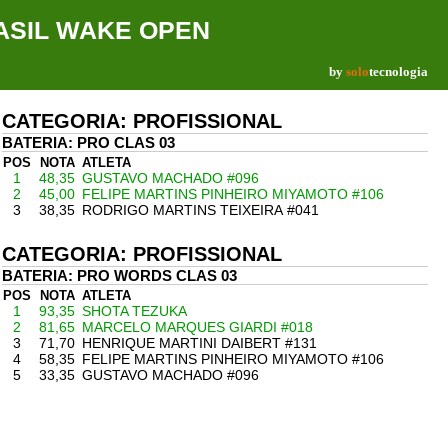
RASIL WAKE OPEN
by
solo
tecnologia
CATEGORIA: PROFISSIONAL
BATERIA: PRO CLAS 03
POS
NOTA
ATLETA
1
48,35
GUSTAVO MACHADO #096
2
45,00
FELIPE MARTINS PINHEIRO MIYAMOTO #106
3
38,35
RODRIGO MARTINS TEIXEIRA #041
CATEGORIA: PROFISSIONAL
BATERIA: PRO WORDS CLAS 03
POS
NOTA
ATLETA
1
93,35
SHOTA TEZUKA
2
81,65
MARCELO MARQUES GIARDI #018
3
71,70
HENRIQUE MARTINI DAIBERT #131
4
58,35
FELIPE MARTINS PINHEIRO MIYAMOTO #106
5
33,35
GUSTAVO MACHADO #096